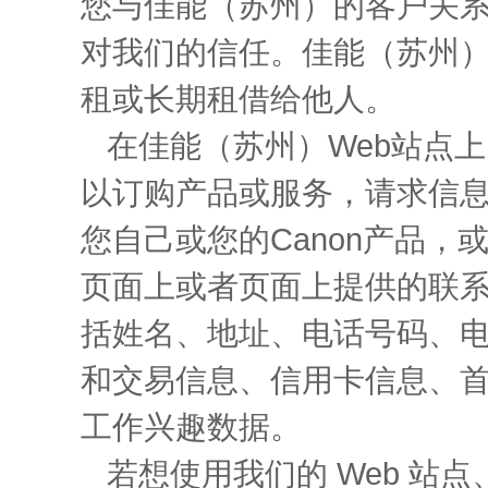
您与佳能（苏州）的客户关系
对我们的信任。佳能（苏州
租或长期租借给他人。
在佳能（苏州）Web站点
以订购产品或服务，请求信
您自己或您的Canon产品，
页面上或者页面上提供的联
括姓名、地址、电话号码、电子
和交易信息、信用卡信息、
工作兴趣数据。
若想使用我们的 Web 站