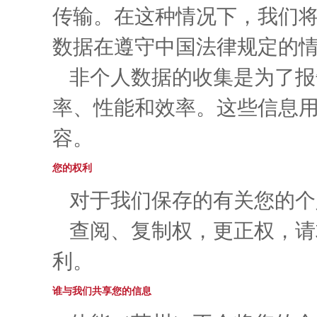
传输。在这种情况下，我们
数据在遵守中国法律规定的
非个人数据的收集是为了报告
率、性能和效率。这些信息
容。
您的权利
对于我们保存的有关您的个
查阅、复制权，更正权，请
利。
谁与我们共享您的信息